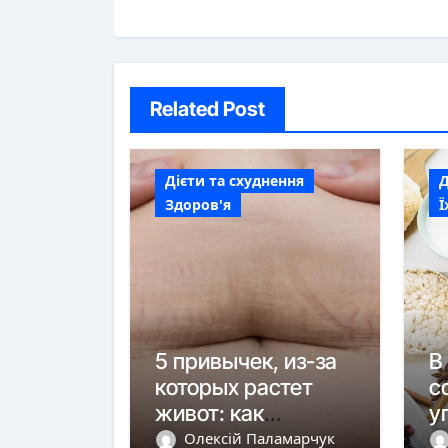
Related Post
Дієти та схуднення
Д
Здоров'я
Ї
5 привычек, из-за
В
которых растет
с
живот: как
у
остановить
г
Олексій Паламарчук