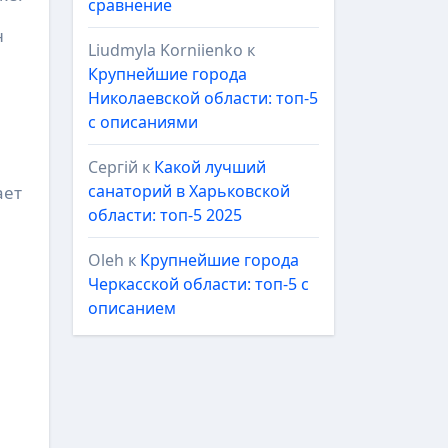
сравнение
н
Liudmyla Korniienko
к
Крупнейшие города
Николаевской области: топ-5
с описаниями
Сергій
к
Какой лучший
санаторий в Харьковской
ает
области: топ-5 2025
Oleh
к
Крупнейшие города
Черкасской области: топ-5 с
описанием