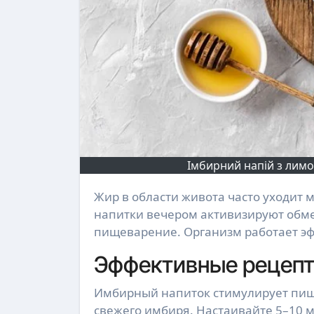
Імбирний напій з лимо
Жир в области живота часто уходит медленнее всего, несмотря на усилия многих. Простые
напитки вечером активизируют обм
пищеварение. Организм работает э
Эффективные рецепт
Имбирный напиток стимулирует пище
свежего имбиря. Настаивайте 5–10 м