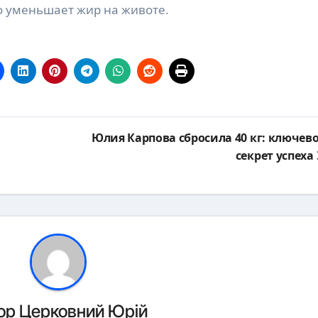
о уменьшает жир на животе.
Юлия Карпова сбросила 40 кг: ключев
секрет успеха
ор
Церковний Юрій