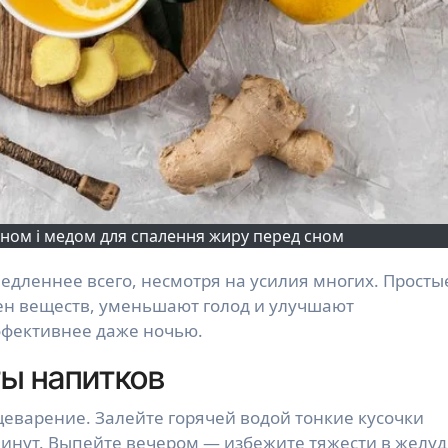
ном і медом для спалення жиру перед сном
ен веществ, уменьшают голод и улучшают
ффективнее даже ночью.
ы напитков
варение. Залейте горячей водой тонкие кусочки
инут. Выпейте вечером — избежите тяжести в желуд