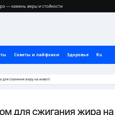
тро — камень веры и стойкости
ик: полный гид с идеями для любой фигуры
ое филе: точное время и секреты сочности
дикой природе и неволе
ручальное кольцо: традиции, приметы и современные 
кты
Советы и лайфхаки
Здоровье
Ru
держатся: секреты выбора и нанесения
полный гид по целебным свойствам ягоды
пастернака для организма
м для спалення жиру на животі
ятна от дезодоранта на черной одежде: проверенные сп
ить на стол: полное руководство без наказаний
ом для сжигания жира на