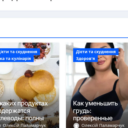
ієти та схуднення
Дієти та схуднення
жа та кулінарія
Здоров'я
 каких продуктах
Как уменьшить
одержатся
грудь:
глеводы: полный
проверенные
ид по источникам
методы для
Олексій Паламарчук
Олексій Паламарчук