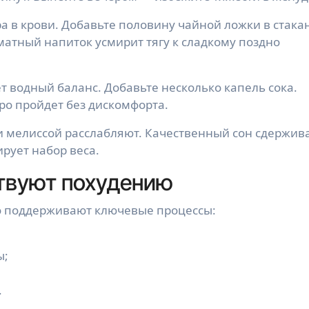
а в крови. Добавьте половину чайной ложки в стака
матный напиток усмирит тягу к сладкому поздно
 водный баланс. Добавьте несколько капель сока.
ро пройдет без дискомфорта.
и мелиссой расслабляют. Качественный сон сдержив
ирует набор веса.
ствуют похудению
о поддерживают ключевые процессы:
ы;
.