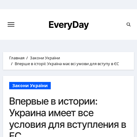
Перейти
к
содержимому
EveryDay
Главная
Закони України
Вперше в історії: Україна має всі умови для вступу в ЄС
Закони України
Впервые в истории:
Украина имеет все
условия для вступления в
ЕС