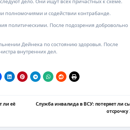
следуют дело. Они ищут всех причастных к схеме.
ии полномочиями и содействии контрабанде.
ния политическими. После подозрения добровольно
ольнении Дейнека по состоянию здоровья. После
нистра внутренних дел.
 ли её
Служба инвалида в ВСУ: потеряет ли с
отсрочку