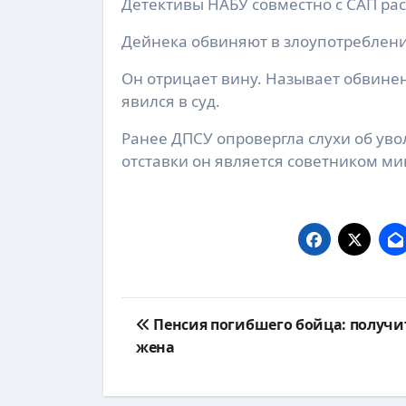
Детективы НАБУ совместно с САП рас
Дейнека обвиняют в злоупотреблен
Он отрицает вину. Называет обвине
явился в суд.
Ранее ДПСУ опровергла слухи об ув
отставки он является советником ми
Навигация
Пенсия погибшего бойца: получит
по
жена
записям