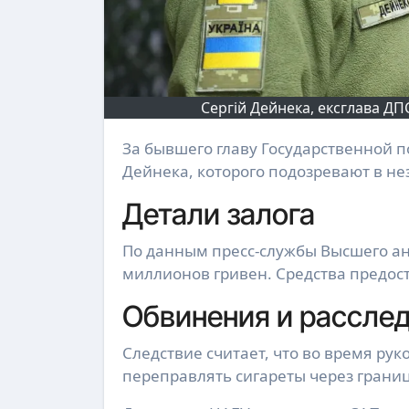
Сергій Дейнека, ексглава ДП
За бывшего главу Государственной пограничной службы генерал-лейтенанта Сергея
Дейнека, которого подозревают в не
Детали залога
По данным пресс-службы Высшего ан
миллионов гривен. Средства предост
Обвинения и рассле
Следствие считает, что во время ру
переправлять сигареты через границ