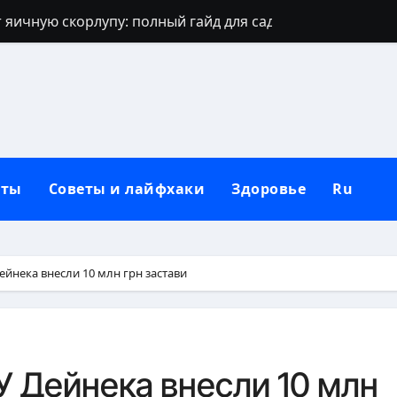
 яичную скорлупу: полный гайд для сада
джинсов: проверенные способы и секреты
щают: духовный щит дома, семьи и сердца
 зевать часто: полное практическое руководство
ть рассаду перца без потерь
кты
Советы и лайфхаки
Здоровье
Ru
и наследуют исключительно от отца
которые приносят счастье: полный гид
но, чтобы сформировать новую привычку
ейнека внесли 10 млн грн застави
Вербное воскресенье: традиции, запреты и современны
бники: полный гид по правилам севооборота
У Дейнека внесли 10 млн