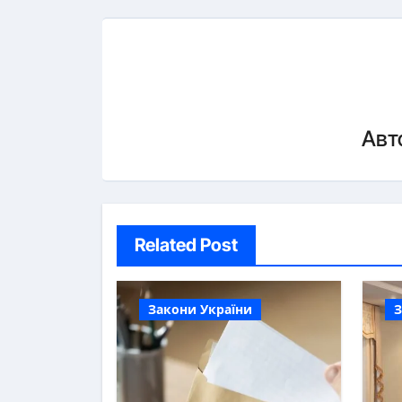
Авт
Related Post
Закони України
З