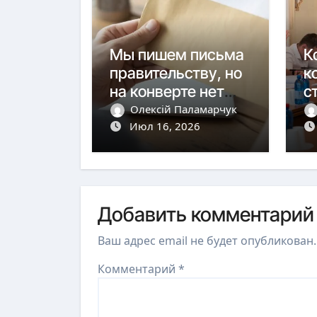
Мы пишем письма
К
правительству, но
к
на конверте нет
с
адреса.
к
Олексій Паламарчук
Июл 16, 2026
м
Добавить комментарий
Ваш адрес email не будет опубликован.
Комментарий
*