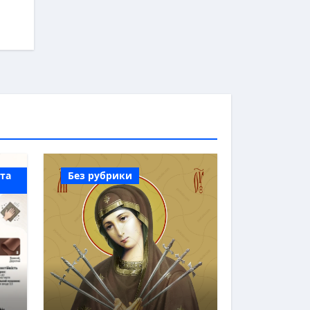
 та
Без рубрики