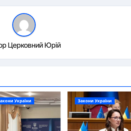
ор
Церковний Юрій
акони України
Закони України