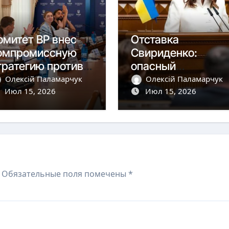
омитет ВР внес
Отставка
омпромиссную
Свириденко:
тратегию против
опасный
оррупции за 400
прецедент для
Олексій Паламарчук
Олексій Паламарчук
лн евро
Июл 15, 2026
Конституции
Июл 15, 2026
Обязательные поля помечены
*