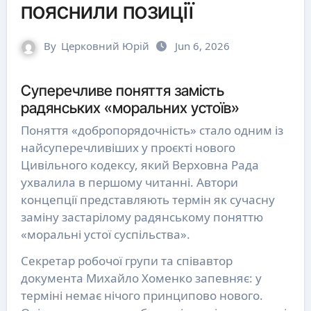
пояснили позиції
By
Церковний Юрій
Jun 6, 2026
Суперечливе поняття замість
радянських «моральних устоїв»
Поняття «добропорядочність» стало одним із
найсуперечливіших у проєкті нового
Цивільного кодексу, який Верховна Рада
ухвалила в першому читанні. Автори
концепції представляють термін як сучасну
заміну застарілому радянському поняттю
«моральні устої суспільства».
Секретар робочої групи та співавтор
документа Михайло Хоменко запевняє: у
терміні немає нічого принципово нового.