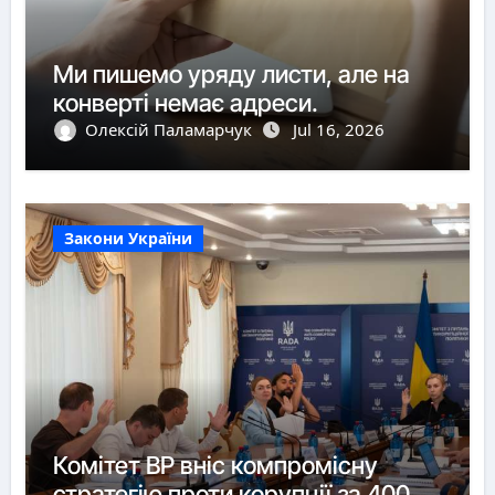
Ми пишемо уряду листи, але на
конверті немає адреси.
Олексій Паламарчук
Jul 16, 2026
Закони України
Комітет ВР вніс компромісну
стратегію проти корупції за 400