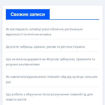
Свежие записи
Як виглядають китайці: риси обличчя, регіональні
відмінності та етнічна мозаїка
Де росте чебрець: ареали, умови та регіони України
Що не можна дарувати на 40 років: заборони, прикмети та
розумні альтернативи
Як навчитися віджиматися: повний гайд від нуля до сильних
рук
Що робити з обручкою після розлучення: повний гід для
нового життя