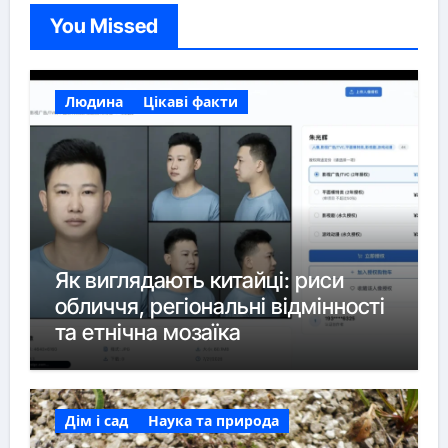
You Missed
Людина
Цікаві факти
Як виглядають китайці: риси
обличчя, регіональні відмінності
та етнічна мозаїка
Дім і сад
Наука та природа