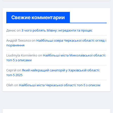
Свежие комментарии
Денис
on
З чого роблять Мівіну: інгредієнти та процес
Андрій Тихолоз
on
Найбільші озера Черкаської області: огляд і
порівняння
Liudmyla Korniienko
on
Найбільші міста Миколаївської області:
топ-5 з описами
Сергій
on
Який найкращий санаторій у Харківській області:
топ-5 2025
Oleh
on
Найбільші міста Черкаської області: топ-5 з описом