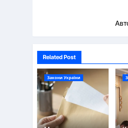
Авт
Related Post
Закони України
З