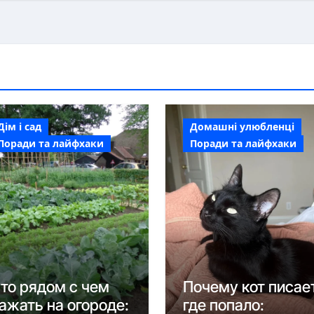
Дім і сад
Домашні улюбленці
Поради та лайфхаки
Поради та лайфхаки
то рядом с чем
Почему кот писае
ажать на огороде:
где попало: