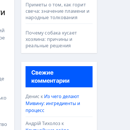
Приметы о том, как горит
ти
свеча: значение пламени и
народные толкования
ий
Почему собака кусает
ое
хозяина: причины и
реальные решения
Свежие
де
комментарии
Денис
к
Из чего делают
ько
Мивину: ингредиенты и
процесс
Андрій Тихолоз
к
тво