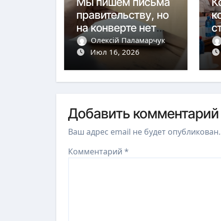
Мы пишем письма
К
правительству, но
к
на конверте нет
с
адреса.
к
Олексій Паламарчук
Июл 16, 2026
м
Добавить комментарий
Ваш адрес email не будет опубликован.
Комментарий
*