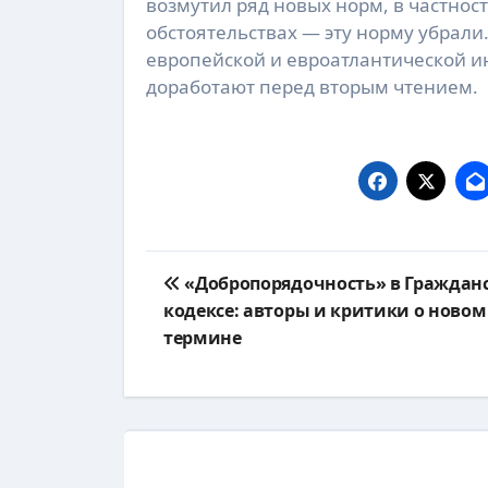
возмутил ряд новых норм, в частнос
обстоятельствах — эту норму убрали
европейской и евроатлантической ин
доработают перед вторым чтением.
Навигация
«Добропорядочность» в Граждан
по
кодексе: авторы и критики о новом
термине
записям