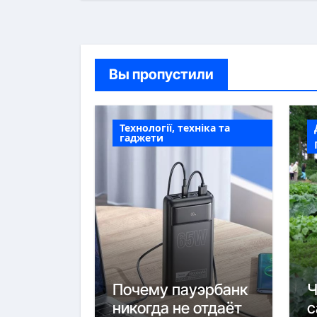
Вы пропустили
Технології, техніка та
гаджети
Почему пауэрбанк
Ч
никогда не отдаёт
с