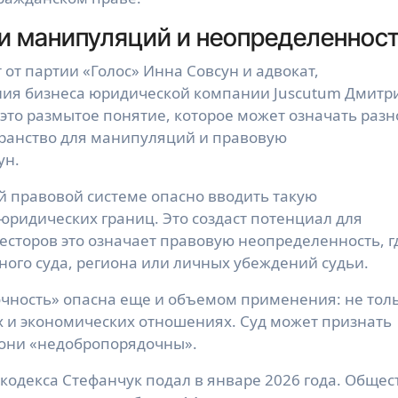
ки манипуляций и неопределеннос
от партии «Голос» Инна Совсун и адвокат,
ния бизнеса юридической компании Juscutum Дмитр
то размытое понятие, которое может означать разн
транство для манипуляций и правовую
ун.
й правовой системе опасно вводить такую
юридических границ. Это создаст потенциал для
есторов это означает правовую неопределенность, г
тного суда, региона или личных убеждений судьи.
чность» опасна еще и объемом применения: не тол
х и экономических отношениях. Суд может признать
 они «недобропорядочны».
кодекса Стефанчук подал в январе 2026 года. Общес