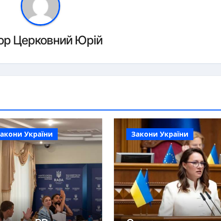
ор
Церковний Юрій
акони України
Закони України