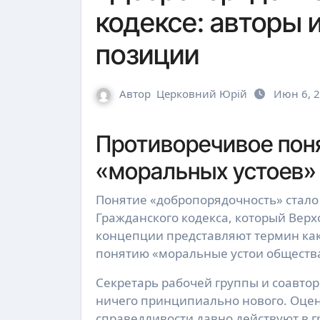
кодексе: авторы 
позиции
Автор
Церковний Юрій
Июн 6, 
Противоречивое поня
«моральных устоев»
Понятие «добропорядочность» стало одним из самых противоречивых в проекте нового
Гражданского кодекса, который Верх
концепции представляют термин ка
понятию «моральные устои обществ
Секретарь рабочей группы и соавтор
ничего принципиально нового. Оцен
справедливости давно действуют в 