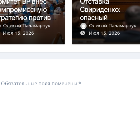
омитет ВР внес
Отставка
омпромиссную
Свириденко:
тратегию против
опасный
оррупции за 400
прецедент для
Олексій Паламарчук
Олексій Паламарчук
лн евро
Июл 15, 2026
Конституции
Июл 15, 2026
Обязательные поля помечены
*