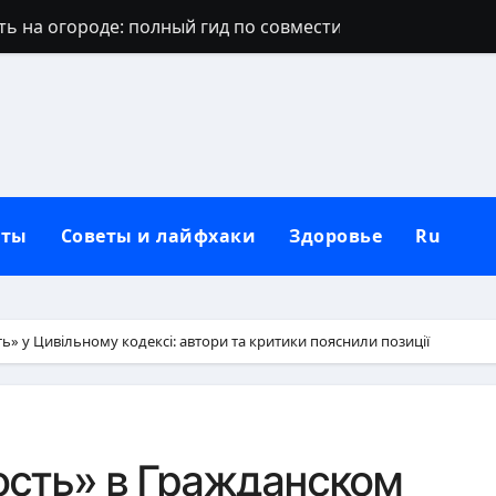
ть на огороде: полный гид по совместимости культур
е попало: причины, решения и профилактика
орит свеча: значение пламени и народные толкования
т хозяина: причины и реальные решения
: что делать — полный гид с действиями и защитой
кты
Советы и лайфхаки
Здоровье
Ru
ерево: виды, признаки и методы борьбы
 полный гид с историей и традициями
ое мясо: полный гид по рискам и преимуществам
» у Цивільному кодексі: автори та критики пояснили позиції
диции, секреты и полный гид
огда не отдаёт столько энергии, сколько заявлено?
сть» в Гражданском